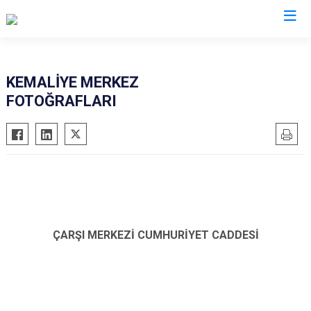
Erzincan
KEMALİYE MERKEZ
FOTOĞRAFLARI
Çayırlı
İliç
Kemah
Kemaliye
Otlukbeli
Refahiye
ÇARŞI MERKEZİ CUMHURİYET CADDESİ
Tercan
Üzümlü