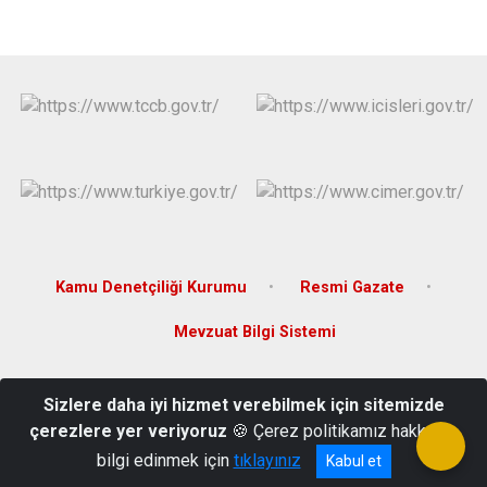
Kamu Denetçiliği Kurumu
Resmi Gazate
Mevzuat Bilgi Sistemi
Dörtyolağzı Mahallesi Cumhuriyet Caddesi Hükümet Konağı Kat: 3
Sizlere daha iyi hizmet verebilmek için sitemizde
Kemaliye/ Erzincan
çerezlere yer veriyoruz
🍪 Çerez politikamız hakkında
Telefon:(0446) 751 21 36-Faks: 0446 751 28 38
bilgi edinmek için
tıklayınız
Kabul et