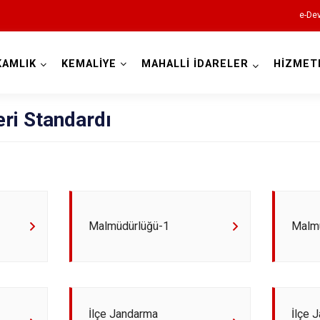
e-Dev
KAMLIK
KEMALİYE
MAHALLİ İDARELER
HİZMET
Erzincan
ri Standardı
Çayırlı
Malmüdürlüğü-1
Malm
İliç
Kemah
Kemaliye
Otlukbeli
İlçe Jandarma
İlçe 