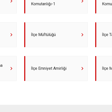
Komutanlığı-1
Komut
Refahiye
Tercan
Üzümlü
İlçe Müftülüğü
İlçe 
ma
İlçe Emniyet Amirliği
İlçe 