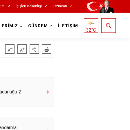
let
İçişleri Bakanlığı
Erzincan
LERİMİZ
GÜNDEM
İLETİŞİM
32
°C
üdürlüğü-2
Jandarma