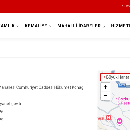
e-Dev
KAMLIK
KEMALİYE
MAHALLİ İDARELER
HİZMET
Erzincan
Büyük Harita
Çayırlı
+
Mahallesi Cumhuriyet Caddesi Hükümet Konağı
−
İliç
anet.gov.tr
Kemah
26
Kemaliye
29
Otlukbeli