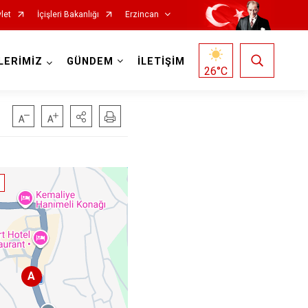
let
İçişleri Bakanlığı
Erzincan
LERİMİZ
GÜNDEM
İLETİŞİM
26
°C
A