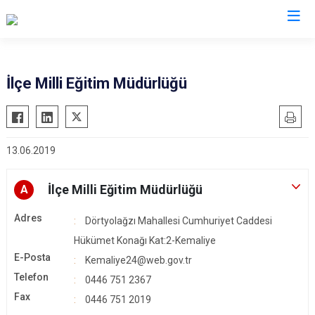
Erzincan
İlçe Milli Eğitim Müdürlüğü
Çayırlı
İliç
13.06.2019
Kemah
Kemaliye
İlçe Milli Eğitim Müdürlüğü
A
Otlukbeli
Adres
Refahiye
Dörtyolağzı Mahallesi Cumhuriyet Caddesi
Tercan
Hükümet Konağı Kat:2-Kemaliye
E-Posta
Kemaliye24@web.gov.tr
Üzümlü
Telefon
0446 751 2367
Fax
0446 751 2019