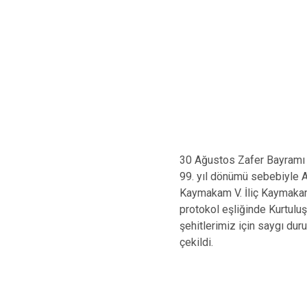
30 Ağustos Zafer Bayramı v
99. yıl dönümü sebebiyle At
Kaymakam V. İliç Kaymak
protokol eşliğinde Kurtulu
şehitlerimiz için saygı dur
çekildi.