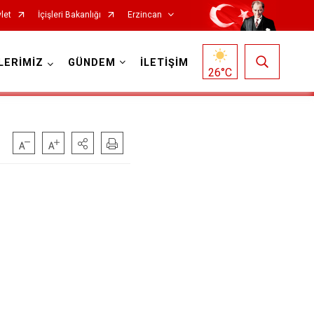
let
İçişleri Bakanlığı
Erzincan
LERİMİZ
GÜNDEM
İLETİŞİM
26
°C