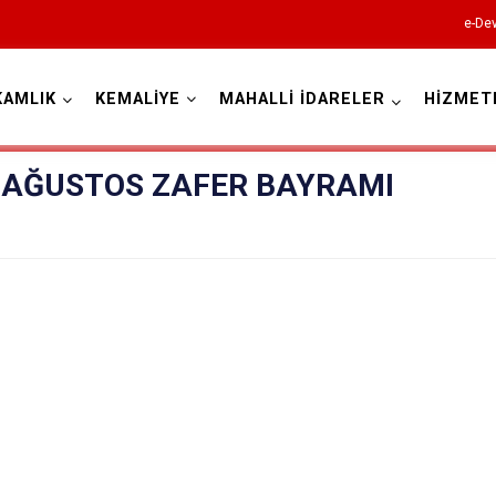
e-Dev
KAMLIK
KEMALİYE
MAHALLİ İDARELER
HİZMET
Erzincan
0 AĞUSTOS ZAFER BAYRAMI
Çayırlı
İliç
Kemah
Kemaliye
Otlukbeli