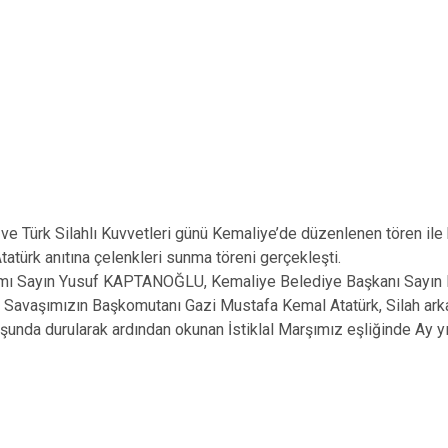
e Türk Silahlı Kuvvetleri günü Kemaliye’de düzenlenen tören ile 
atürk anıtına çelenkleri sunma töreni gerçekleşti.
amı Sayın Yusuf KAPTANOĞLU, Kemaliye Belediye Başkanı Say
ş Savaşımızın Başkomutanı Gazi Mustafa Kemal Atatürk, Silah ark
uşunda durularak ardından okunan İstiklal Marşımız eşliğinde Ay y