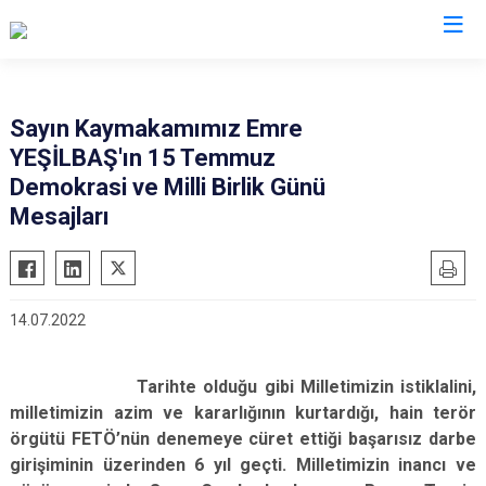
Erzincan
Sayın Kaymakamımız Emre
YEŞİLBAŞ'ın 15 Temmuz
Çayırlı
Demokrasi ve Milli Birlik Günü
İliç
Mesajları
Kemah
Kemaliye
Otlukbeli
14.07.2022
Refahiye
Tercan
Tarihte olduğu gibi Milletimizin istiklalini,
Üzümlü
milletimizin azim ve kararlığının kurtardığı, hain terör
örgütü FETÖ’nün denemeye cüret ettiği başarısız darbe
girişiminin üzerinden 6 yıl geçti. Milletimizin inancı ve